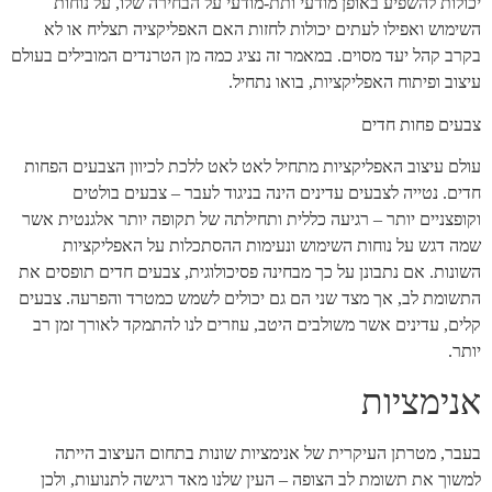
יכולות להשפיע באופן מודעי ותת-מודעי על הבחירה שלו, על נוחות
השימוש ואפילו לעתים יכולות לחזות האם האפליקציה תצליח או לא
בקרב קהל יעד מסוים. במאמר זה נציג כמה מן הטרנדים המובילים בעולם
עיצוב ופיתוח האפליקציות, בואו נתחיל.
צבעים פחות חדים
עולם עיצוב האפליקציות מתחיל לאט לאט ללכת לכיוון הצבעים הפחות
חדים. נטייה לצבעים עדינים הינה בניגוד לעבר – צבעים בולטים
וקופצניים יותר – רגיעה כללית ותחילתה של תקופה יותר אלגנטית אשר
שמה דגש על נוחות השימוש ונעימות ההסתכלות על האפליקציות
השונות. אם נתבונן על כך מבחינה פסיכולוגית, צבעים חדים תופסים את
התשומת לב, אך מצד שני הם גם יכולים לשמש כמטרד והפרעה. צבעים
קלים, עדינים אשר משולבים היטב, עוזרים לנו להתמקד לאורך זמן רב
יותר.
אנימציות
בעבר, מטרתן העיקרית של אנימציות שונות בתחום העיצוב הייתה
למשוך את תשומת לב הצופה – העין שלנו מאד רגישה לתנועות, ולכן