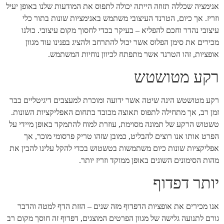
אנימציה שכללה תזוזה הייתה יכולה לתפוס את המודעות שלנו באופן יעיל
וזריז. אך כיום, הטרנד העיצובי משתמש באנימציות שונות בתור כלי
עיצובי נהדר וחכם להפליא – בעיקר בכדי לחסוך מקום עיצובי. כולנו
מכירים את סימן הפלוס אשר יכול להתרחב ולהציג בפנינו עוד מגוון
אופציות, זהו הטרנד אשר מתפתח לכיוון נוחיות המשתמש.
רקע מטושטש
רקע מטושטש הינה שיטה אשר ידועה ומוכרת למעצבים דיגיטליים כבר
זמן רב, אך מתחילה לתפוס תאוצה מכובד בתחום האפליקציות השונות.
טשטוש הרקע של תמונה מסוימת, עוזרת למוח להתמקד באופן מיידי על
הפרט אותו אנו רוצים להבליט, כמובן שזהו טריק פרסומי מוכר, אך
אפליקציות שונות כיום משתמשות בטשטוש בכדי להקל עלינו להבין את
מהות הסימונים השונים באופן ממוקד וזריז יותר.
יותר דפדוף
אנו מכירים את אופציות הדפדוף מזה שנים – הזזת הדף למטה והדבר
גורם לתנועה גלישה של מגוון הפרטים המוצגים, דפדוף זה חוסך מקום רב