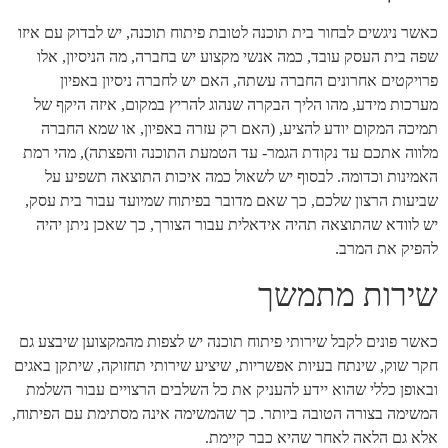
כאשר ניגשים לבחור בית תוכנה לטובת פיתוח תוכנה, יש לבדוק עם איזו
שפה בית העסק עובד, כמה אנשי מקצוע יש בחברה, מה הניסיון, אלו
פרויקטים אחרונים החברה עשתה, האם יש לחברה ניסיון באפיון
מערכות מידע, מהו הליך הבקרה שנהוג להריץ במקום, איזה היקף של
תמיכה המקום יודע להציע, (האם רק עזרה באפיון, או שמא החברה
מלווה אתכם עד נקודת הגמר- עד הטמעת התוכנה והפצתה), מהי רמת
האמינות וכדומה. לבסוף יש לשאול כמה איכות התוצאה תשפיע על
שביעות הרצון שלכם, כך שאם מדובר בפיתוח שמיועד עבור בית עסק,
יש לוודא שהתוצאה תהיה אידאלית עבור הצורך, כך שאכן ניתן יהיה
להפיק את המרב.
שירות מתמשך
כאשר פונים לקבל שירותי פיתוח תוכנה יש לצפות מהמקצוען שיבצע גם
חקר שוק, שינתח בעיות אפשריות, שיציע שירותי תחזוקה, שיתקן באגים
ובאופן כללי שהוא יידע להעניק את כל השלבים הרצויים עבור השלמת
המשימה בצורה הטובה ביותר. כך שהמשימה אינה מסתימת עם הפיתוח,
אלא גם הלאה לאחר שהיא כבר קיימת.