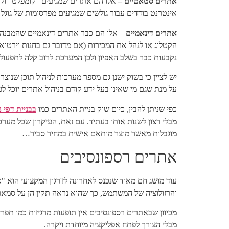
אתרים סטאטיים –
אלו הם אתרים שמגיעים "קומפלט" ולא 
אינטרנט בודדים עבור גולשים שמגיעים מפרסומות של גוגל א
אתרים דינאמיים
– אלו הם כבר אתרים דינאמיים שהמבנה ש
הקטלוג או לנהל את המכירות (אם מדובר גם בחנות וירטוא
נקבעות כבר בשלב האפיון ולכן המערכת לרוב קלה לתפעול
יש לציין כי בשוק ישנן גם מספר מערכות לניהול תוכן שנוצ
על מנת שגם מי שאינו בעל ידע קודם בניהול אתרים יוכל לע
כפי שניתן להבין, כיום שוק בניית האתרים כמו
בבניית דפי 
מבלי רצון לשנות אותו בעתיד. עם זאת, העיקרון שכל מער
מוגבלות מאשר מוצר מותאם אישית במחיר סביר…
אתרים רספונסיבים
עוד מושג חם מאוד שנכנס לאחרונה לז'רגון המקצועי הוא "
והרזולוציה של המשתמש, כך שהוא נראה תקין הן על סמארטפון בגודל 4 אינץ והן על טאבלט של 10 אינץ (או מסך מחשב בגודל 
מכיוון שבאתרים רספונסיבים אין תופעות מרגיזות כמו ת
מבלי הצורך לפתח אפליקציה מיוחדת ויקרה.