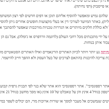
ניתן לבצע בהם שינויים לאחר שיוצרים אותם. היום הם אמנם נדחקים לשול
ו פייסבוק (דפי נחיתה).
להם גמיש ומאפשר להוסיף אליהם תוכן או דפים חדשים לפי רצון המשתמש. 
לית), באתר המיועד לעורכי דין או בעלי מקצועות חופשים אחרים ניתן להו
 ולא כוללת חלקים מיותרים או הגדרות טכניות מורכבות שאפשר להסתבך אי
רו על ידי מתכנתים מכל רחבי העולם (לדוגמה וורדפרס או ג'ומלה), אבל גם 
בוד איתן בנוחות.
נחיתה
נע יותר ויותר לכיוון האתרים הדינאמיים ואילו האתרים הסטאטיים מ
כת צריכה להיבנות בהתאם לצרכים של בעל העסק ולא ההפך חייב להישמר. אח
אתר רספונסיבי". אתר רספונסיבי הוא אתר שלא בנוי לפי תבנית גרפית קבוע
21 אינץ לצורך העניין).
פריטים שנמשכים אל מעבר למסך או שורות ארוכות מדי, הם יכולים לשפר ב