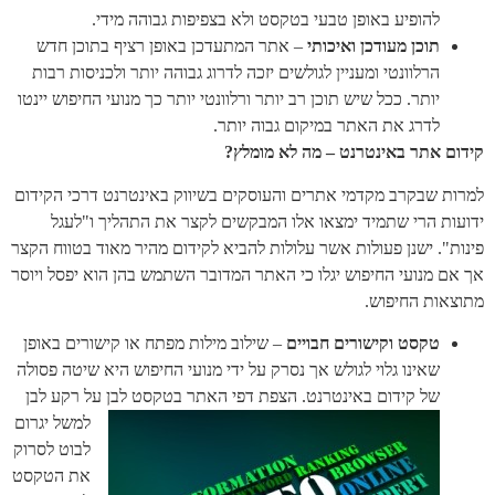
להופיע באופן טבעי בטקסט ולא בצפיפות גבוהה מידי.
תוכן מעודכן ואיכותי
– אתר המתעדכן באופן רציף בתוכן חדש
הרלוונטי ומעניין לגולשים יזכה לדרוג גבוהה יותר ולכניסות רבות
יותר. ככל שיש תוכן רב יותר ורלוונטי יותר כך מנועי החיפוש יינטו
לדרג את האתר במיקום גבוה יותר.
קידום אתר באינטרנט – מה לא מומלץ?
למרות שבקרב מקדמי אתרים והעוסקים בשיווק באינטרנט דרכי הקידום
ידועות הרי שתמיד ימצאו אלו המבקשים לקצר את התהליך ו"לעגל
פינות". ישנן פעולות אשר עלולות להביא לקידום מהיר מאוד בטווח הקצר
אך אם מנועי החיפוש יגלו כי האתר המדובר השתמש בהן הוא יפסל ויוסר
מתוצאות החיפוש.
טקסט וקישורים חבויים
– שילוב מילות מפתח או קישורים באופן
שאינו גלוי לגולש אך נסרק על ידי מנועי החיפוש היא שיטה פסולה
של קידום באינטרנט.
הצפת דפי האתר בטקסט לבן על רקע לבן
למשל יגרום
לבוט לסרוק
את הטקסט