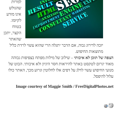
למרות
שהגולש
אינו מודע
לקיומו.
בטווח
הקצר, יתכן
שהאתר
יזכה לדירוג גבוה, אם הדבר יתגלה הרי שהוא עשוי לרדת כליל
מתוצאות החיפוש.
הצפה של תוכן לא איכותי
– שילוב של מילות מפתח בצפיפות גבוהה
מאוד יגרום לטקסט באתר להיראות חסר היגיון ולא איכותי. הבוט של
מנועי החיפוש עשוי לדלג על דפים אלו לחלוטין וגרוע מכך, האתר כולו
עלול להיפסל.
Image courtesy of Maggie Smith / FreeDigitalPhotos.net